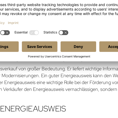
RGIEAUSWEISES
Energieausweis gesetzlich vorgeschrieben ist. In vielen L
kauf vorlegen. Die Nichteinhaltung dieser Vorschrift kan
ausweis das Vertrauen der potenziellen Käufer beeinträcht
ENTÜMER – INVESTITION IN DIE
sverkauf von großer Bedeutung. Er liefert wichtige Inform
ür Modernisierungen. Ein guter Energieausweis kann den W
er Energieausweis eine wichtige Rolle bei der Förderung v
n Verkäufer den Energieausweis vernachlässigen, sondern vi
 ENERGIEAUSWEIS