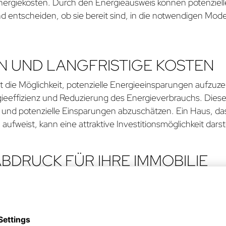
nergiekosten. Durch den Energieausweis können potenziel
d entscheiden, ob sie bereit sind, in die notwendigen Mo
N UND LANGFRISTIGE KOSTEN
st die Möglichkeit, potenzielle Energieeinsparungen aufzuz
ieeffizienz und Reduzierung des Energieverbrauchs. Die
 und potenzielle Einsparungen abzuschätzen. Ein Haus, das 
ufweist, kann eine attraktive Investitionsmöglichkeit darst
DRUCK FÜR IHRE IMMOBILIE
er Energieausweis auch Einfluss auf den ökologischen Fuß
brauch von Ressourcen und senkt die Treibhausgasemissio
ktiv zur Bekämpfung des Klimawandels beitragen und eine 
eutigen Gesellschaft weit verbreitet und beeinflusst die 