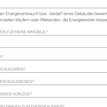
den Energieverbrauch bzw. -bedarf eines Gebäudes bewerte
otenziellen Käufern oder Mietenden, die Energiekosten bess
IS FÜR MEINE IMMOBILIE?
G?
RGIEAUSWEIS?
NERGIEAUSWEISEN?
AUSWEIS VORLEGE?
 BEI FRAGEN ZUM ENERGIEAUSWEIS?