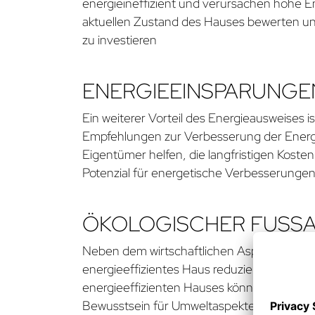
energieineffizient und verursachen hohe E
aktuellen Zustand des Hauses bewerten un
zu investieren
ENERGIEEINSPARUNGE
Ein weiterer Vorteil des Energieausweises i
Empfehlungen zur Verbesserung der Energ
Eigentümer helfen, die langfristigen Kosten
Potenzial für energetische Verbesserungen a
ÖKOLOGISCHER FUSSAB
Neben dem wirtschaftlichen Aspekt kann d
energieeffizientes Haus reduziert den Ver
energieeffizienten Hauses können Käufer a
Bewusstsein für Umweltaspekte ist in der h