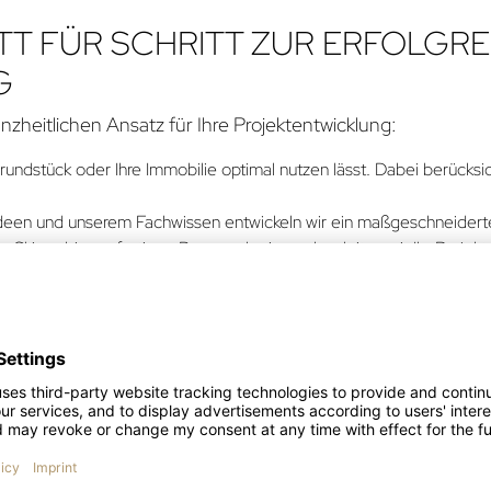
ITT FÜR SCHRITT ZUR ERFOLGR
G
nzheitlichen Ansatz für Ihre Projektentwicklung:
Grundstück oder Ihre Immobilie optimal nutzen lässt. Dabei berücks
deen und unserem Fachwissen entwickeln wir ein maßgeschneidertes 
 Skizze bis zur fertigen Baugenehmigung begleiten wir Ihr Projekt 
ten und stellen sicher, dass das Projekt termingerecht und im Bu
rstützen wir Sie dabei, Ihre Immobilie erfolgreich zu vermarkten – 
Region stellen sicher, dass jedes Projekt ein Erfolg wird.
N DER RICHTIGE PARTNER FÜR 
arenz, Fachwissen und eine enge Zusammenarbeit mit unsere