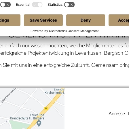
 – und dabei immer den Überblick über Markttrends und lo
serem breiten Netzwerk wissen wir, wie wir Ihre Projekten
 – GEMEINSAM STARTEN WIR IH
r einfach nur wissen möchten, welche Möglichkeiten es für
r erfolgreiche Projektentwicklung in Leverkusen, Bergisch
 Sie mit uns in eine erfolgreiche Zukunft. Gemeinsam bring
Adresse