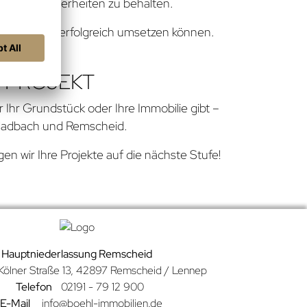
kale Besonderheiten zu behalten.
twicklungen erfolgreich umsetzen können.
R PROJEKT
 Ihr Grundstück oder Ihre Immobilie gibt –
 Gladbach und Remscheid.
en wir Ihre Projekte auf die nächste Stufe!
Hauptniederlassung Remscheid
Kölner Straße
13, 42897 Remscheid / Lennep
Telefon
02191 - 79 12 900
E-Mail
info@boehl-immobilien.de